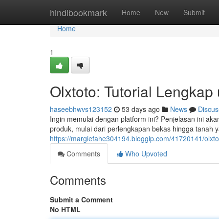
Home
hindibookmark
Home
New
Submit
Home
1
Olxtoto: Tutorial Lengka
haseebhwvs123152
53 days ago
News
Discus
Ingin memulai dengan platform ini? Penjelasan ini ak
produk, mulai dari perlengkapan bekas hingga tanah 
https://margiefahe304194.bloggip.com/41720141/olxt
Comments
Who Upvoted
Comments
Submit a Comment
No HTML