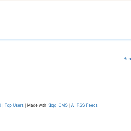
Rep
d
|
Top Users
| Made with
Kliqqi CMS
|
All RSS Feeds