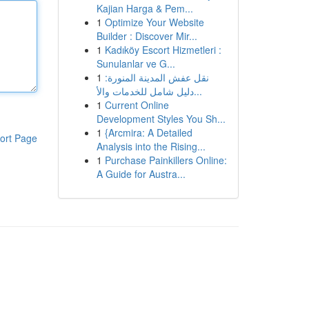
Kajian Harga & Pem...
1
Optimize Your Website
Builder : Discover Mir...
1
Kadıköy Escort Hizmetleri :
Sunulanlar ve G...
1
نقل عفش المدينة المنورة:
دليل شامل للخدمات والأ...
1
Current Online
Development Styles You Sh...
1
{Arcmira: A Detailed
ort Page
Analysis into the Rising...
1
Purchase Painkillers Online:
A Guide for Austra...