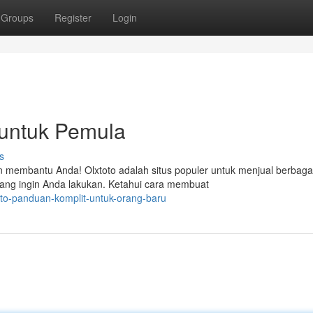
Groups
Register
Login
p untuk Pemula
s
an membantu Anda! Olxtoto adalah situs populer untuk menjual berbaga
yang ingin Anda lakukan. Ketahui cara membuat
oto-panduan-komplit-untuk-orang-baru