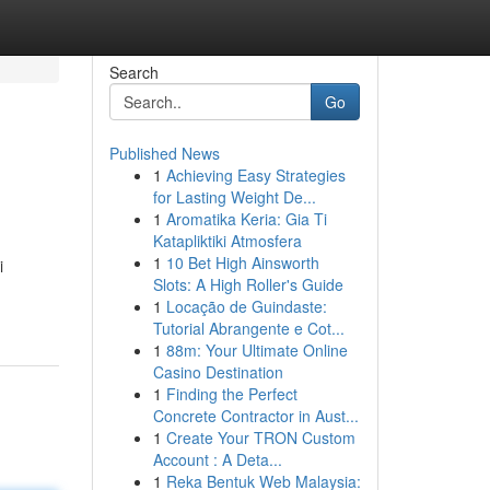
Search
Go
Published News
1
Achieving Easy Strategies
for Lasting Weight De...
1
Aromatika Keria: Gia Ti
Katapliktiki Atmosfera
1
10 Bet High Ainsworth
i
Slots: A High Roller's Guide
1
Locação de Guindaste:
Tutorial Abrangente e Cot...
1
88m: Your Ultimate Online
Casino Destination
1
Finding the Perfect
Concrete Contractor in Aust...
1
Create Your TRON Custom
Account : A Deta...
1
Reka Bentuk Web Malaysia: