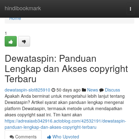
Home
hindibookmark
Togg
navi
Home
1
Dewataspin: Panduan
Lengkap dan Akses copyright
Terbaru
dewataspin-slot825910
50 days ago
News
Discuss
Apakah Anda berminat untuk mengetahui lebih lanjut tentang
Dewataspin? Artikel syarat akan panduan lengkap mengenai
platform Dewataspin, termasuk metode untuk mendapatkan
akses copyright saat ini. Tim kami akan
https://adreaiaxb342916.actoblog.com/42532191/dewataspin-
panduan-lengkap-dan-akses-copyright-terbaru
Comments
Who Upvoted