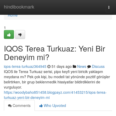
Home
hindibookmark
Togg
navi
Home
1
IQOS Terea Turkuaz: Yeni Bir
Deneyim mi?
iqos-terea-turkuaz364945
51 days ago
News
Discuss
IQOS ile Terea Turkuaz serisi, pipo keyfi yeni biricik yaklaşım
meydana mı? Pek çok kişi, bu modeli tat yönünde pozitif görüşler
belirtirken, bir grup beklenmedik hissiyatlar bildirdiklerini de
vurguluyor.
https://woodybaho851458.blogpayz.com/41453215/iqos-terea-
turkuaz-yeni-bir-deneyim-mi
Comments
Who Upvoted