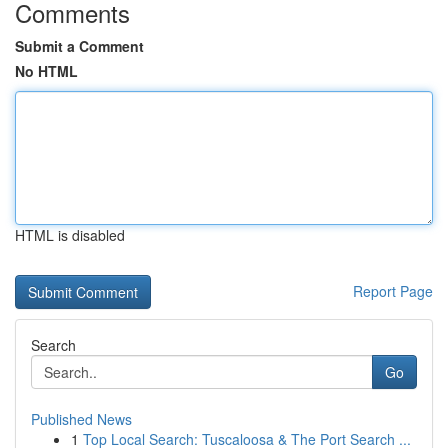
Comments
Submit a Comment
No HTML
HTML is disabled
Report Page
Search
Go
Published News
1
Top Local Search: Tuscaloosa & The Port Search ...