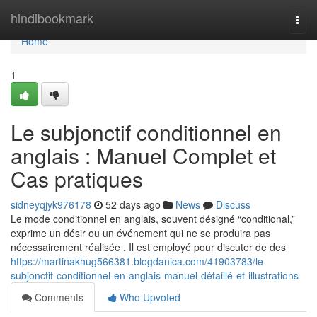
Home
hindibookmark
Togg
navi
Home
1
Le subjonctif conditionnel en
anglais : Manuel Complet et
Cas pratiques
sidneyqjyk976178
52 days ago
News
Discuss
Le mode conditionnel en anglais, souvent désigné “conditional,”
exprime un désir ou un événement qui ne se produira pas
nécessairement réalisée . Il est employé pour discuter de des
https://martinakhug566381.blogdanica.com/41903783/le-
subjonctif-conditionnel-en-anglais-manuel-détaillé-et-illustrations
Comments
Who Upvoted