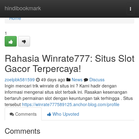
Home
hindibookmark
Togg
navi
Home
1
Rahasia Winrate777: Situs Slot
Gacor Terpercaya!
zoelpbk581599
49 days ago
News
Discuss
Ingin mencari trik winrate di situs ini ? Kami hadir dengan
informasi mengenai situs slot terbaik ini. Rasakan kesenangan
bertaruh permainan slot dengan keuntungan tak terhingga . Situs
tersebut
https://winrate777589125.anchor-blog.com/profile
Comments
Who Upvoted
Comments