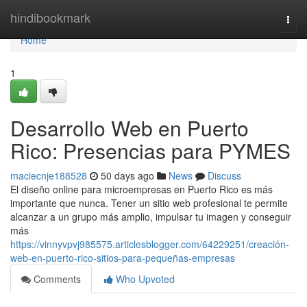
Home
hindibookmark
Togg
navi
Home
1
Desarrollo Web en Puerto
Rico: Presencias para PYMES
maciecnje188528
50 days ago
News
Discuss
El diseño online para microempresas en Puerto Rico es más
importante que nunca. Tener un sitio web profesional te permite
alcanzar a un grupo más amplio, impulsar tu imagen y conseguir
más
https://vinnyvpvj985575.articlesblogger.com/64229251/creación-
web-en-puerto-rico-sitios-para-pequeñas-empresas
Comments
Who Upvoted