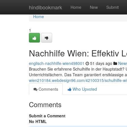
Home
hindibookmark
Home
New
Submit
Home
1
Nachhilfe Wien: Effektiv
englisch-nachhilfe-wien498001
51 days ago
New
Brauchen Sie erfahrene Schulhilfe in der Hauptstadt? 
Unterrichtsfächern. Das Team garantiert erstklassig
wien210184.webdesign96.com/42100315/schulhilfe-wien
Comments
Who Upvoted
Comments
Submit a Comment
No HTML