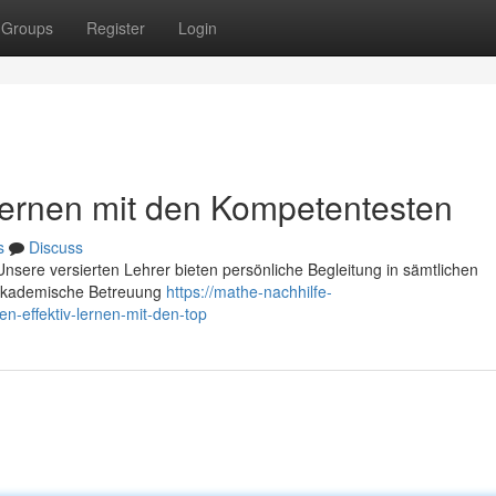
Groups
Register
Login
 Lernen mit den Kompetentesten
s
Discuss
Unsere versierten Lehrer bieten persönliche Begleitung in sämtlichen
e akademische Betreuung
https://mathe-nachhilfe-
-effektiv-lernen-mit-den-top