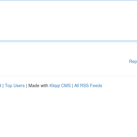
Rep
d
|
Top Users
| Made with
Kliqqi CMS
|
All RSS Feeds