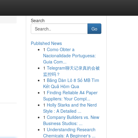
Search
Go
Published News
1
Como Obter a
Nacionalidade Portuguesa:
Guia Com...
1
Telegram聊天记录真的会被
监控吗？
1
Bảng Dàn Lô 8 Số MB Tìm
Kết Quả Hôm Qua
1
Finding Reliable A4 Paper
Suppliers: Your Compl...
1
Holly Starks and the Nerd
Style : A Detailed ...
1
Company Builders vs. New
Business Studios: ...
1
Understanding Research
Chemicals: A Beginner's ...