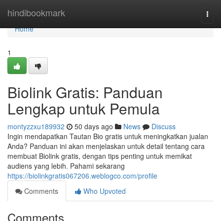
Home
hindibookmark
Togg
navi
Home
1
Biolink Gratis: Panduan
Lengkap untuk Pemula
montyzzxu189932
50 days ago
News
Discuss
Ingin mendapatkan Tautan Bio gratis untuk meningkatkan jualan
Anda? Panduan ini akan menjelaskan untuk detail tentang cara
membuat Biolink gratis, dengan tips penting untuk memikat
audiens yang lebih. Pahami sekarang
https://biolinkgratis067206.weblogco.com/profile
Comments
Who Upvoted
Comments