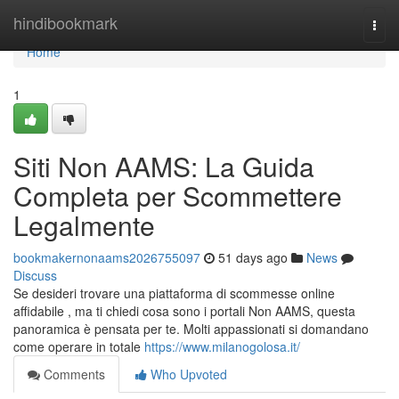
Home
hindibookmark
Togg
navi
Home
1
Siti Non AAMS: La Guida
Completa per Scommettere
Legalmente
bookmakernonaams2026755097
51 days ago
News
Discuss
Se desideri trovare una piattaforma di scommesse online
affidabile , ma ti chiedi cosa sono i portali Non AAMS, questa
panoramica è pensata per te. Molti appassionati si domandano
come operare in totale
https://www.milanogolosa.it/
Comments
Who Upvoted