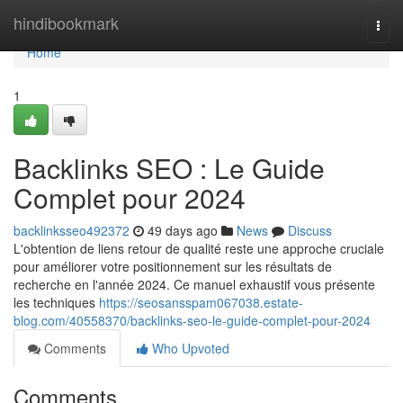
Home
hindibookmark
Togg
navi
Home
1
Backlinks SEO : Le Guide
Complet pour 2024
backlinksseo492372
49 days ago
News
Discuss
L'obtention de liens retour de qualité reste une approche cruciale
pour améliorer votre positionnement sur les résultats de
recherche en l'année 2024. Ce manuel exhaustif vous présente
les techniques
https://seosansspam067038.estate-
blog.com/40558370/backlinks-seo-le-guide-complet-pour-2024
Comments
Who Upvoted
Comments