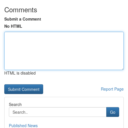
Comments
Submit a Comment
No HTML
HTML is disabled
Report Page
Search
Go
Published News