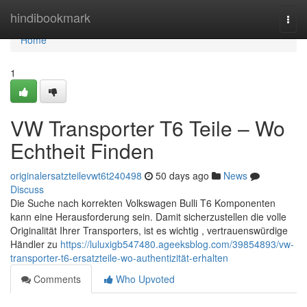
Home
hindibookmark
Togg
navi
Home
1
VW Transporter T6 Teile – Wo
Echtheit Finden
originalersatzteilevwt6t240498
50 days ago
News
Discuss
Die Suche nach korrekten Volkswagen Bulli T6 Komponenten
kann eine Herausforderung sein. Damit sicherzustellen die volle
Originalität Ihrer Transporters, ist es wichtig , vertrauenswürdige
Händler zu
https://luluxigb547480.ageeksblog.com/39854893/vw-
transporter-t6-ersatzteile-wo-authentizität-erhalten
Comments
Who Upvoted