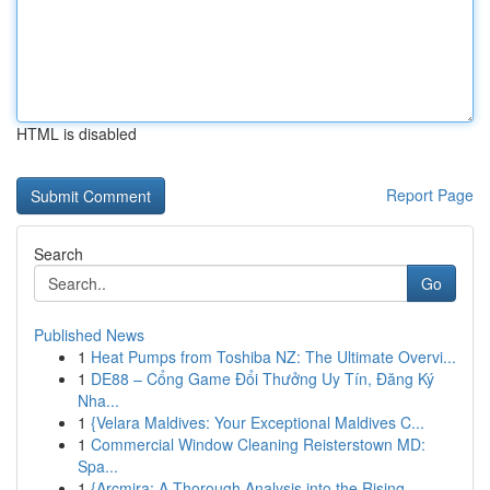
HTML is disabled
Report Page
Search
Go
Published News
1
Heat Pumps from Toshiba NZ: The Ultimate Overvi...
1
DE88 – Cổng Game Đổi Thưởng Uy Tín, Đăng Ký
Nha...
1
{Velara Maldives: Your Exceptional Maldives C...
1
Commercial Window Cleaning Reisterstown MD:
Spa...
1
{Arcmira: A Thorough Analysis into the Rising...