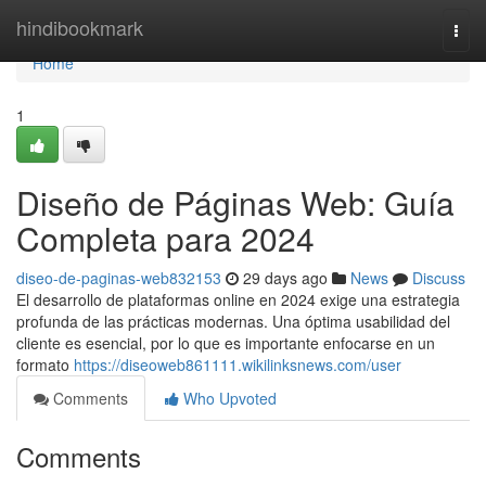
Home
hindibookmark
Togg
navi
Home
1
Diseño de Páginas Web: Guía
Completa para 2024
diseo-de-paginas-web832153
29 days ago
News
Discuss
El desarrollo de plataformas online en 2024 exige una estrategia
profunda de las prácticas modernas. Una óptima usabilidad del
cliente es esencial, por lo que es importante enfocarse en un
formato
https://diseoweb861111.wikilinksnews.com/user
Comments
Who Upvoted
Comments