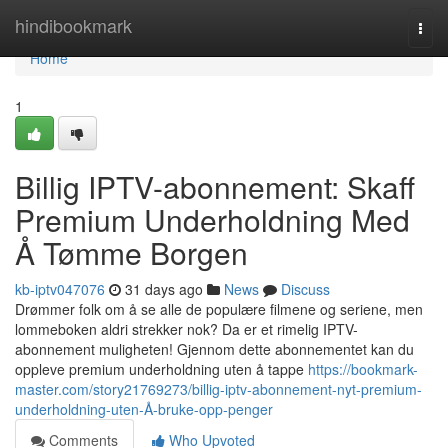
Home
hindibookmark
Togg
navi
Home
1
Billig IPTV-abonnement: Skaff
Premium Underholdning Med
Å Tømme Borgen
kb-iptv047076
31 days ago
News
Discuss
Drømmer folk om å se alle de populære filmene og seriene, men
lommeboken aldri strekker nok? Da er et rimelig IPTV-
abonnement muligheten! Gjennom dette abonnementet kan du
oppleve premium underholdning uten å tappe
https://bookmark-
master.com/story21769273/billig-iptv-abonnement-nyt-premium-
underholdning-uten-Å-bruke-opp-penger
Comments
Who Upvoted