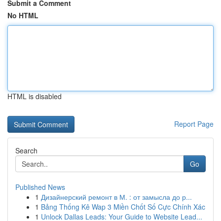
Submit a Comment
No HTML
HTML is disabled
Report Page
Search
Go
Published News
1
Дизайнерский ремонт в М. : от замысла до р...
1
Bảng Thống Kê Wap 3 Miền Chốt Số Cực Chính Xác
1
Unlock Dallas Leads: Your Guide to Website Lead...