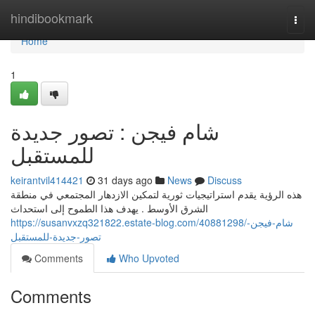
Home
hindibookmark
Togg
navi
Home
1
شام فيجن : تصور جديدة
للمستقبل
keirantvil414421
31 days ago
News
Discuss
هذه الرؤية يقدم استراتيجيات ثورية لتمكين الازدهار المجتمعي في منطقة
الشرق الأوسط . يهدف هذا الطموح إلى استحداث
https://susanvxzq321822.estate-blog.com/40881298/شام-فيجن-
تصور-جديدة-للمستقبل
Comments
Who Upvoted
Comments