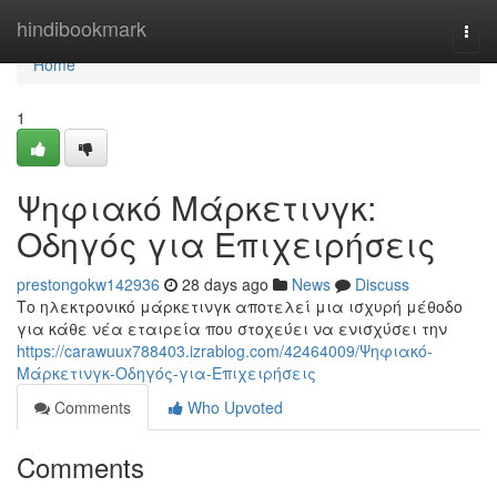
Home
hindibookmark
Togg
navi
Home
1
Ψηφιακό Μάρκετινγκ:
Οδηγός για Επιχειρήσεις
prestongokw142936
28 days ago
News
Discuss
Το ηλεκτρονικό μάρκετινγκ αποτελεί μια ισχυρή μέθοδο
για κάθε νέα εταιρεία που στοχεύει να ενισχύσει την
https://carawuux788403.izrablog.com/42464009/Ψηφιακό-
Μάρκετινγκ-Οδηγός-για-Επιχειρήσεις
Comments
Who Upvoted
Comments