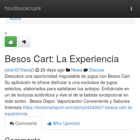
Home
hindibookmark
Togg
navi
Home
1
Besos Cart: La Experiencia
peterl370wuq0
29 days ago
News
Discuss
Descubre una oportunidad inigualable de jugos con Besos Cart.
Su aplicación te ofrece disfrutar a una exclusiva de jugos
selectos, elaborados para satisfacer tus antojos. Embárcate en
un de texturas auténticos y vive el de la bebida excepcional en
todo sorbo . Besos Dispo: Vaporización Conveniente y Sabores
Intensos
https://bookmarkport.com/story24549921/besos-cart-la-
experiencia
Comments
Who Upvoted
Comments